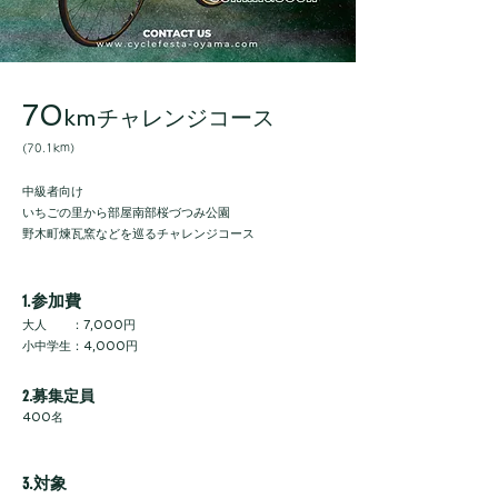
70
kmチャレンジコース
(70.1km）​
中級者向け
いちごの里から部屋南部桜づつみ公園
野木町煉瓦窯などを巡るチャレンジコース
1.参加費
大人 ：7,000円
小中学生：4,000円
2.募集定員
400名
3.対象