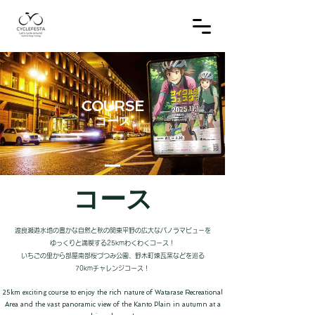
COURSE
コース
​コース
渡良瀬遊水地の豊かな自然と秋の関東平野の広大なパノラマビューを
ゆっくりと満喫する25kmわくわくコース！
いちごの里から部屋南部桜づつみ公園、野木町煉瓦窯などを巡る
70kmチャレンジコース！
25km exciting course to enjoy the rich nature of Watarase Recreational
Area and the vast panoramic view of the Kanto Plain in autumn at a