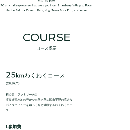
leisurely pace!
70km challenge course that takes you from Strawberry Village to Room
Nanbu Sakura Zuzumi Park, Nogi Town Brick Kiln, and more!
Features
​COURSE
​コース概要
25
kmわくわくコース
(26.6km）​
​初心者・ファミリー向け
渡良瀬遊水地の豊かな自然と秋の関東平野の広大な
パノラマビューをゆっくりと満喫するわくわくコー
ス
1.参加費