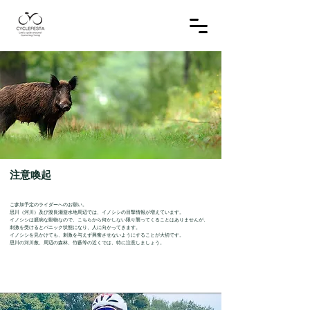
注意喚起
ご参加予定のライダーへのお願い。
思川（河川）及び渡良瀬遊水地周辺では、イノシシの目撃情報が増えています。
イノシシは臆病な動物なので、こちらから何かしない限り襲ってくることはありませんが、
刺激を受けるとパニック状態になり、人に向かってきます。
イノシシを見かけても、刺激を与えず興奮させないようにすることが大切です。
思川の河川敷、周辺の森林、竹藪等の近くでは、特に注意しましょう。