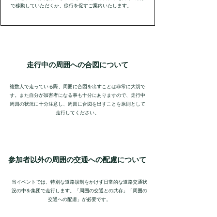
で移動していただくか、徐行を促すご案内いたします。
走行中の周囲への合図について
複数人で走っている際、周囲に合図を出すことは非常に大切で
す。また自分が加害者になる事も十分にありますので、走行中
周囲の状況に十分注意し、周囲に合図を出すことを原則として
走行してください。
参加者以外の周囲の交通への配慮について
当イベントでは、特別な道路規制をかけず日常的な道路交通状
況の中を集団で走行します。「周囲の交通との共存」「周囲の
交通への配慮」が必要です。