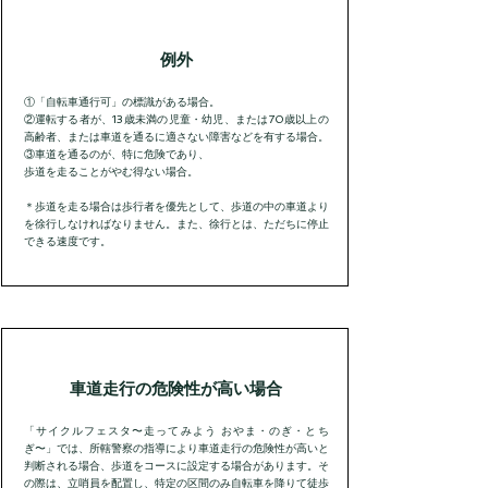
​例外
①「自転車通行可」の標識がある場合。
②運転する者が、13歳未満の児童・幼児、または70歳以上の
高齢者、または車道を通るに適さない障害などを有する場合。
③車道を通るのが、特に危険であり、
歩道を走ることがやむ得ない場合。
​＊歩道を走る場合は歩行者を優先として、歩道の中の車道より
を徐行しなければなりません。また、徐行とは、ただちに停止
できる速度です。
車道走行の危険性が高い場合
「サイクルフェスタ〜走ってみよう おやま・のぎ・とち
ぎ〜」では、所轄警察の指導により車道走行の危険性が高いと
判断される場合、歩道をコースに設定する場合があります。そ
の際は、立哨員を配置し、特定の区間のみ自転車を降りて徒歩