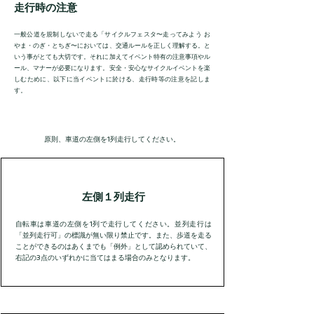
​走行時の注意
一般公道を規制しないで走る「
サイクルフェスタ〜走ってみよう お
やま・のぎ・とちぎ〜
においては、交通ルールを正しく理解する。と
いう事がとても大切です。それに加えてイベント特有の注意事項やル
ール、マナーが必要になります。安全・安心なサイクルイベントを楽
しむために、以下に当イベントに於ける、走行時等の注意を記しま
す。
原則、車道の左側を1列走行してください。
​左側１列走行
自転車は車道の左側を1列で走行してください。並列走行は
「並列走行可」の標識が無い限り禁止です。また、歩道を走る
ことができるのはあくまでも「例外」として認められていて、
右記の3点のいずれかに当てはまる場合のみとなります。